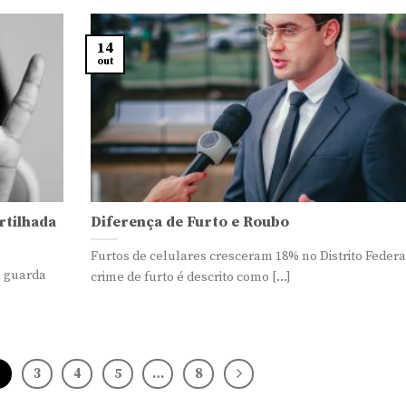
14
out
rtilhada
Diferença de Furto e Roubo
Furtos de celulares cresceram 18% no Distrito Federa
a guarda
crime de furto é descrito como [...]
2
3
4
5
…
8