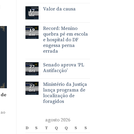
]
Valor da causa
17
abr
Record: Menino
19
quebra pé em escola
mar
e hospital do DF
engessa perna
errada
Senado aprova ‘PL
27
Antifacção’
dez
Ministério da Justiça
27
lança programa de
dez
 de
localização de
foragidos
 ao
agosto 2026
D
S
T
Q
Q
S
S