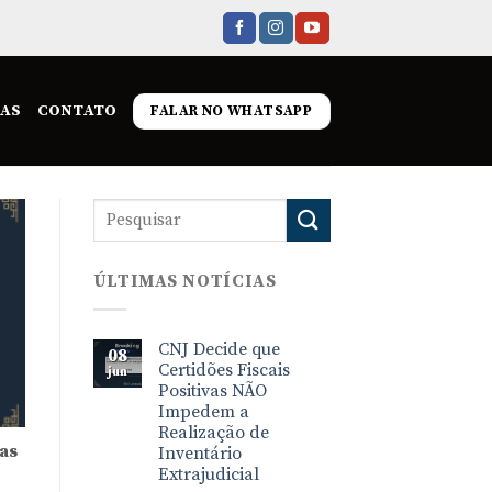
IAS
CONTATO
FALAR NO WHATSAPP
ÚLTIMAS NOTÍCIAS
CNJ Decide que
08
Certidões Fiscais
jun
Positivas NÃO
Impedem a
Realização de
as
Inventário
Extrajudicial