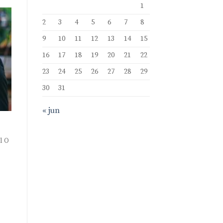
1
2
3
4
5
6
7
8
9
10
11
12
13
14
15
16
17
18
19
20
21
22
23
24
25
26
27
28
29
30
31
« jun
l O