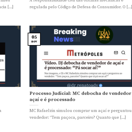
crimes
A responsabilidade civil das oficinas mecânicas é
ia [...]
regulada pelo Código de Defesa do Consumidor. O [...
05
nov
Processo Judicial: MC debocha de vendedor
açaí e é processado
a
MC Rafaelzin simulou comprar um açaí e perguntou
vendedor: “Tem paçoca, parceiro? Quanto que [...]