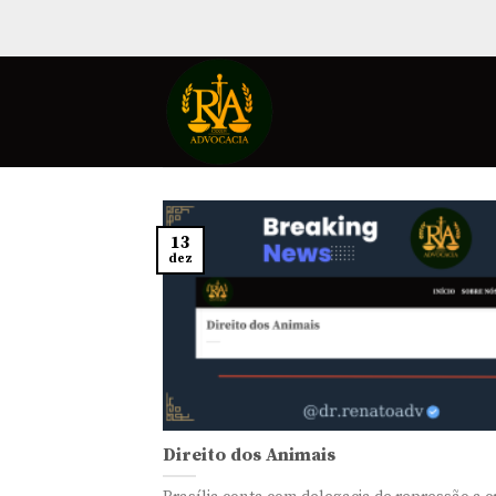
Skip
to
content
13
dez
Direito dos Animais