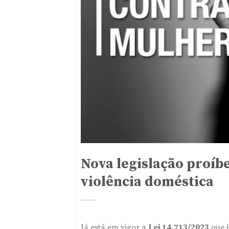
Nova legislação proíb
violência doméstica
Já está em vigor a
Lei 14.713/2023
que i