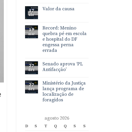
Valor da causa
17
abr
Record: Menino
19
quebra pé em escola
mar
e hospital do DF
engessa perna
errada
Senado aprova ‘PL
27
Antifacção’
dez
Ministério da Justiça
27
lança programa de
dez
e
localização de
foragidos
agosto 2026
D
S
T
Q
Q
S
S