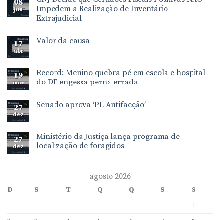
08
Impedem a Realização de Inventário
jun
Extrajudicial
Valor da causa
17
abr
Record: Menino quebra pé em escola e hospital
19
do DF engessa perna errada
mar
Senado aprova ‘PL Antifacção’
27
dez
Ministério da Justiça lança programa de
27
localização de foragidos
dez
agosto 2026
D
S
T
Q
Q
S
S
1