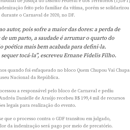
Tribunal de Justiça do Distrito Federal e dos Territórios (TJDFT)
ndenização feito pelo familiar da vítima, porém se solidarizou
durante o Carnaval de 2020, no DF.
o autor, pois sofre a maior das dores: a perda de
s de um parto, a saudade é arrumar o quarto do
ão poética mais bem acabada para defini-la.
sequer tocá-la”, escreveu Ernane Fidelis Filho.
nos quando foi esfaqueado no bloco Quem Chupou Vai Chupa
Museu Nacional da República.
rocessou a responsável pelo bloco de Carnaval e pediu
ndréa Danielle de Araújo recebeu R$ 199,4 mil de recursos
s legais para realização do evento.
se que o processo contra o GDF transitou em julgado,
lor da indenização será pago por meio de precatório.