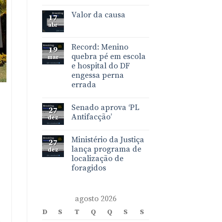
Valor da causa
17
abr
Record: Menino
19
quebra pé em escola
mar
e hospital do DF
engessa perna
errada
Senado aprova ‘PL
27
Antifacção’
dez
Ministério da Justiça
27
lança programa de
dez
localização de
foragidos
agosto 2026
D
S
T
Q
Q
S
S