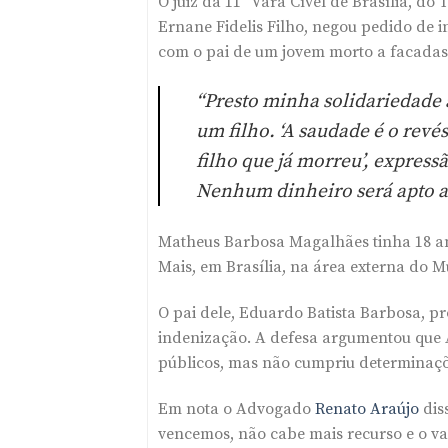
O juiz da 11ª Vara Cível de Brasília, do 
Ernane Fidelis Filho, negou pedido de i
com o pai de um jovem morto a facadas 
“Presto minha solidariedade a
um filho. ‘A saudade é o revé
filho que já morreu’, express
Nenhum dinheiro será apto a 
Matheus Barbosa Magalhães tinha 18 a
Mais, em Brasília, na área externa do 
O pai dele, Eduardo Batista Barbosa, p
indenização. A defesa argumentou que A
públicos, mas não cumpriu determinaçõe
Em nota o Advogado
Renato Araújo
dis
vencemos, não cabe mais recurso e o va