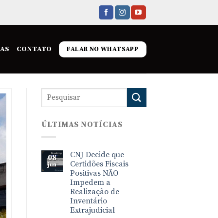
IAS
CONTATO
FALAR NO WHATSAPP
ÚLTIMAS NOTÍCIAS
CNJ Decide que
08
Certidões Fiscais
jun
Positivas NÃO
Impedem a
Realização de
Inventário
Extrajudicial