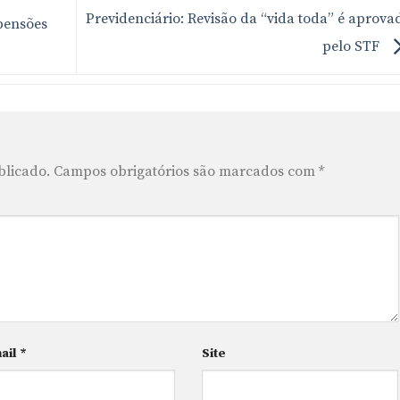
Previdenciário: Revisão da “vida toda” é aprova
pensões
pelo STF
blicado.
Campos obrigatórios são marcados com
*
ail
*
Site