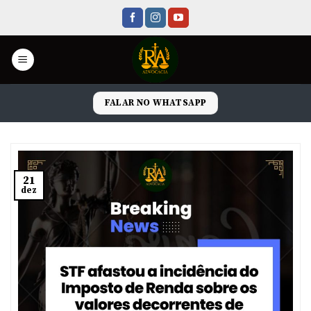
Skip
to
content
FALAR NO WHATSAPP
21
dez