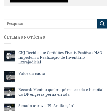
ÚLTIMAS NOTÍCIAS
CNJ Decide que Certidões Fiscais Positivas NÃO
08
Impedem a Realização de Inventário
jun
Extrajudicial
Valor da causa
17
abr
Record: Menino quebra pé em escola e hospital
19
do DF engessa perna errada
mar
Senado aprova ‘PL Antifacção’
27
dez