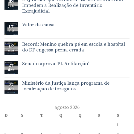
08
Impedem a Realização de Inventário
jun
Extrajudicial
Valor da causa
17
abr
Record: Menino quebra pé em escola e hospital
19
do DF engessa perna errada
mar
Senado aprova ‘PL Antifacção’
27
dez
Ministério da Justiça lança programa de
27
localização de foragidos
dez
agosto 2026
D
S
T
Q
Q
S
S
1