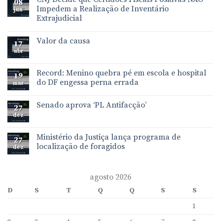
08
Impedem a Realização de Inventário
jun
Extrajudicial
Valor da causa
17
abr
Record: Menino quebra pé em escola e hospital
19
do DF engessa perna errada
mar
Senado aprova ‘PL Antifacção’
27
dez
Ministério da Justiça lança programa de
27
localização de foragidos
dez
agosto 2026
D
S
T
Q
Q
S
S
1