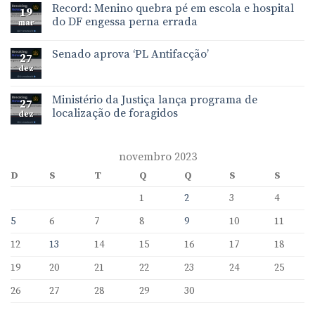
Record: Menino quebra pé em escola e hospital
19
do DF engessa perna errada
mar
Senado aprova ‘PL Antifacção’
27
dez
Ministério da Justiça lança programa de
27
localização de foragidos
dez
novembro 2023
D
S
T
Q
Q
S
S
1
2
3
4
5
6
7
8
9
10
11
12
13
14
15
16
17
18
19
20
21
22
23
24
25
26
27
28
29
30