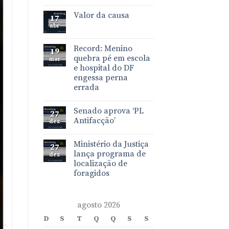
Valor da causa
17
abr
Record: Menino
19
quebra pé em escola
mar
e hospital do DF
engessa perna
errada
Senado aprova ‘PL
27
Antifacção’
dez
Ministério da Justiça
27
lança programa de
dez
localização de
foragidos
agosto 2026
D
S
T
Q
Q
S
S