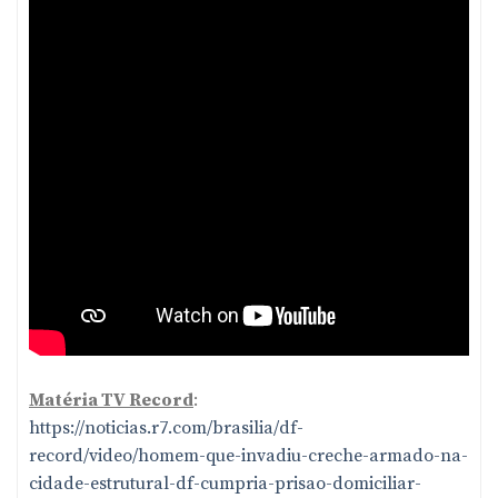
Matéria TV Record
:
https://noticias.r7.com/brasilia/df-
record/video/homem-que-invadiu-creche-armado-na-
cidade-estrutural-df-cumpria-prisao-domiciliar-