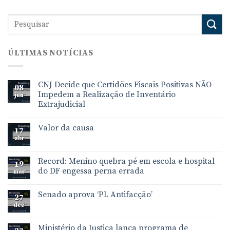
ÚLTIMAS NOTÍCIAS
CNJ Decide que Certidões Fiscais Positivas NÃO
08
Impedem a Realização de Inventário
jun
Extrajudicial
Valor da causa
17
abr
Record: Menino quebra pé em escola e hospital
19
do DF engessa perna errada
mar
Senado aprova ‘PL Antifacção’
27
dez
Ministério da Justiça lança programa de